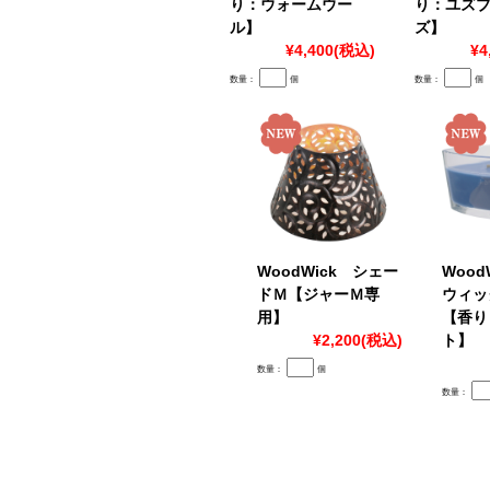
り：ウォームウー
り：ユズ
ル】
ズ】
¥4,400
(税込)
¥4
数量：
個
数量：
個
WoodWick シェー
Wood
ドＭ【ジャーＭ専
ウィッ
用】
【香り
¥2,200
(税込)
ト】
数量：
個
数量：