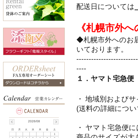
配送日については
《札幌市外へ
◆札幌市外へのお
いております。
-------------------------
----
１．ヤマト宅急便
・ 地域別および
(送料の詳細につい
2026/08
・ ヤマト宅急便
日
月
火
水
木
金
土
1
商品のサイズが大