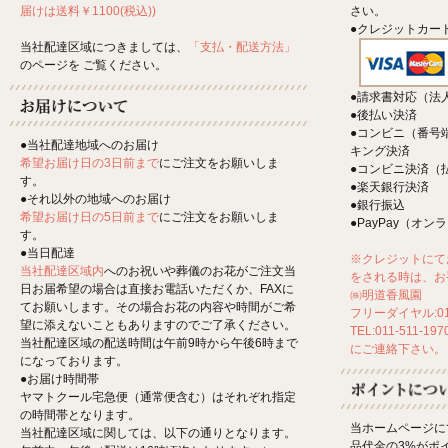
さい。
届けは送料￥1100(税込))
●クレジットカー
当社配達区域につきましては、
「支払・配送方法」
のページを ご覧ください。
●請求書対応（法
●後払い決済
●コンビニ（番号
●当社配達地域へのお届け
キング決済
希望お届け日の3日前まで
にご注文をお願いしま
●コンビニ決済（
す。
●楽天銀行決済
●それ以外の地域へのお届け
●銀行振込
希望お届け日の5日前まで
にご注文をお願いしま
●PayPay（オ
す。
●当日配達
※クレジットにて
当社配達区域内
へのお祝いや葬儀のお花がご注文当
をされる時は、お
日お届希望の場合は直接お電話いただくか、FAXに
㈱明道香風園
てお願いします。その場合お花の内容や時間がご希
フリーダイヤル:012
望に添えないこともありますのでご了承ください。
TEL:011-511-197
当社配達区域の配送時間は午前9時から午後6時まで
にご連絡下さい。
になっております。
●お届け時間帯
ヤマトクール宅急便（通常便含む）はそれぞれ指定
の時間帯となります。
当ホームページに
当社配達区域に関しては、以下の通りとなります。
品代金の3%がポ