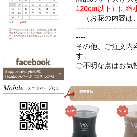
2
3
4
5
6
7
8
9
10
11
12
13
14
15
120cm以下）に
16
17
18
19
20
21
22
23
24
25
26
27
28
29
（お花の内容は、
30
31
■
今日
■
定休日
-------------------------
元旦のみお休みを致します。また年始はお花の種
類が大変少ないのでお選びいただいた商品のイメ
----
ージと大幅に変わる場合があることをご了承くだ
さい。
その他、ご注文内
す。
ご不明な点はお気
関連商品