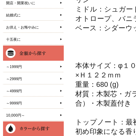
開店・開業祝いに
ミドル：シュガー
結婚式に
オトロープ、バニ
ベース：シダーウ
お供え・お悔やみに
十五夜に
本体サイズ：φ１
～1999円
×Ｈ１２２ｍｍ
～2999円
重量：680 (g)
～4999円
材質：木製芯・ガ
合）・木製蓋付き
～9999円
10,000円～
トップノート：最
初め印象になる香