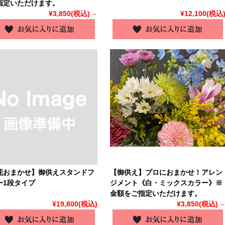
指定いただけます。
¥3,850
(税込)
¥12,100
(税込
～
花おまかせ】御供えスタンドフ
【御供え】プロにおまかせ！アレン
ー1段タイプ
ジメント《白・ミックスカラー》※
金額をご指定いただけます。
¥19,800
(税込)
¥3,850
(税込)