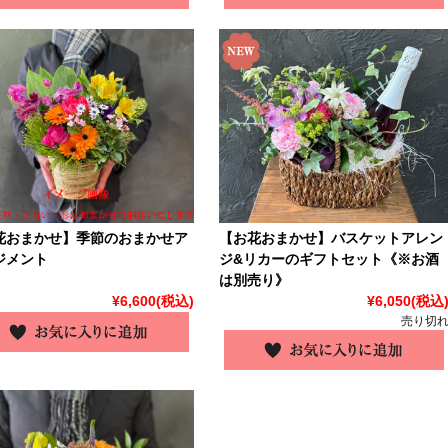
花おまかせ】季節のおまかせア
【お花おまかせ】バスケットアレン
ジメント
ジ&リカーのギフトセット《※お酒
は別売り》
¥6,600
(税込)
¥6,050
(税込
売り切