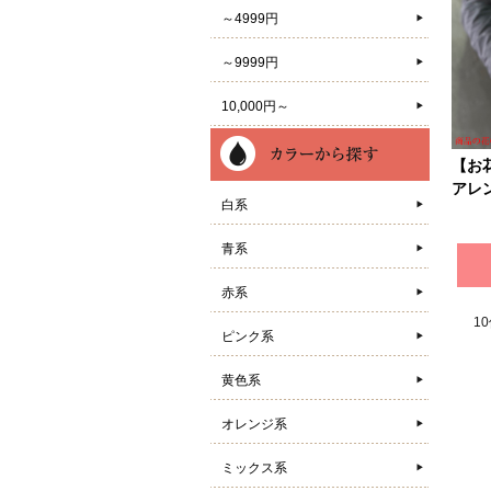
～4999円
～9999円
10,000円～
【お
アレ
白系
青系
赤系
1
ピンク系
黄色系
オレンジ系
ミックス系