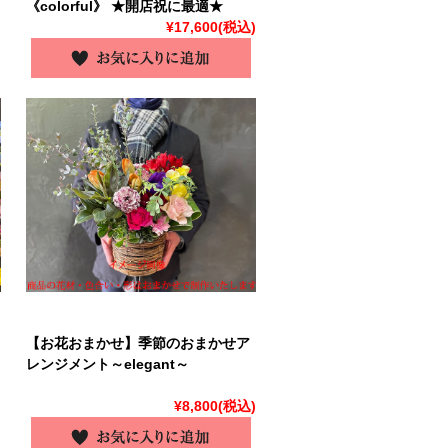
《colorful》 ★開店祝に最適★
)
¥17,600
(税込)
【お花おまかせ】季節のおまかせア
レンジメント～elegant～
¥8,800
(税込)
～