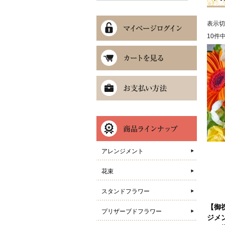
表示
10件
アレンジメント
花束
スタンドフラワー
【御
プリザーブドフラワー
ジメ