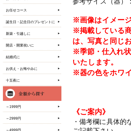
参考サイズ（器）：
お任せコース
※画像はイメー
誕生日・記念日のプレゼントに
※掲載している
新築・引越しに
は、写真と同じ
開店・開業祝いに
※季節・仕入れ
結婚式に
いたします。
お供え・お悔やみに
※器の色をホワ
十五夜に
～1999円
《ご案内》
～2999円
・備考欄に具体的
ご記載下さい。
～4999円