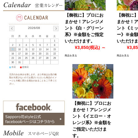
【御祝に】プロにお
【御祝に
まかせ！アレンジメ
まかせ！
ント《白・グリーン
ント《ミ
2026/08
系》※金額をご指定
ー》※金
日
月
火
水
木
金
土
いただけます。
いただけ
1
2
3
4
5
6
7
8
¥3,850
(税込)
～
¥3,8
9
10
11
12
13
14
15
16
17
18
19
20
21
22
商品を見る
商品を見る
23
24
25
26
27
28
29
30
31
■
今日
■
定休日
元旦のみお休みを致します。また年始はお花の種
類が大変少ないのでお選びいただいた商品のイメ
ージと大幅に変わる場合があることをご了承くだ
さい。
【御祝に】プロにお
まかせ！アレンジメ
ント《イエロー・オ
レンジ系》※金額を
ご指定いただけま
す。