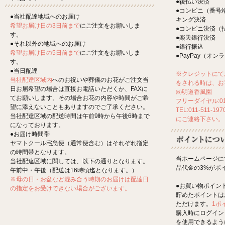
●後払い決済
●コンビニ（番号
●当社配達地域へのお届け
キング決済
希望お届け日の3日前まで
にご注文をお願いしま
●コンビニ決済（
す。
●楽天銀行決済
●それ以外の地域へのお届け
●銀行振込
希望お届け日の5日前まで
にご注文をお願いしま
●PayPay（オ
す。
●当日配達
※クレジットにて
当社配達区域内
へのお祝いや葬儀のお花がご注文当
をされる時は、お
日お届希望の場合は直接お電話いただくか、FAXに
㈱明道香風園
てお願いします。その場合お花の内容や時間がご希
フリーダイヤル:012
望に添えないこともありますのでご了承ください。
TEL:011-511-197
当社配達区域の配送時間は午前9時から午後6時まで
にご連絡下さい。
になっております。
●お届け時間帯
ヤマトクール宅急便（通常便含む）はそれぞれ指定
の時間帯となります。
当ホームページに
当社配達区域に関しては、以下の通りとなります。
品代金の3%がポ
午前中・午後（配送は16時頃迄となります。）
※母の日・お盆など混み合う時期のお届けは配達日
●お買い物ポイン
の指定をお受けできない場合がございます。
貯めたポイントは
ただけます。
1ポ
購入時にログイン
を使用できるよう