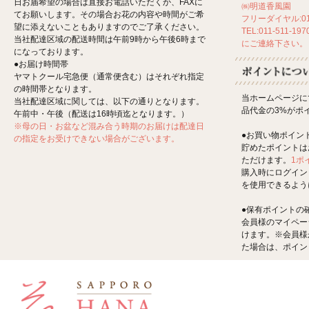
日お届希望の場合は直接お電話いただくか、FAXに
㈱明道香風園
てお願いします。その場合お花の内容や時間がご希
フリーダイヤル:012
望に添えないこともありますのでご了承ください。
TEL:011-511-197
当社配達区域の配送時間は午前9時から午後6時まで
にご連絡下さい。
になっております。
●お届け時間帯
ヤマトクール宅急便（通常便含む）はそれぞれ指定
の時間帯となります。
当ホームページに
当社配達区域に関しては、以下の通りとなります。
品代金の3%がポ
午前中・午後（配送は16時頃迄となります。）
※母の日・お盆など混み合う時期のお届けは配達日
●お買い物ポイン
の指定をお受けできない場合がございます。
貯めたポイントは
ただけます。
1ポ
購入時にログイン
を使用できるよう
●保有ポイントの
会員様のマイペー
けます。※会員様
た場合は、ポイン