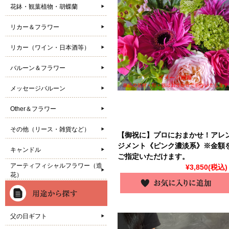
花鉢・観葉植物・胡蝶蘭
リカー＆フラワー
リカー（ワイン・日本酒等）
バルーン＆フラワー
メッセージバルーン
Other＆フラワー
その他（リース・雑貨など）
【御祝に】プロにおまかせ！アレ
ジメント《ピンク濃淡系》※金額
キャンドル
ご指定いただけます。
アーティフィシャルフラワー（造
¥3,850
(税込)
花）
父の日ギフト