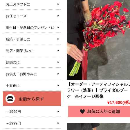
お正月ギフトに
お任せコース
誕生日・記念日のプレゼントに
新築・引越しに
開店・開業祝いに
結婚式に
お供え・お悔やみに
【オーダー・アーティフィシャル
十五夜に
ラワー（造花）】ブライダルブー
ケ ※イメージ画像
¥17,600
(税
～1999円
～2999円