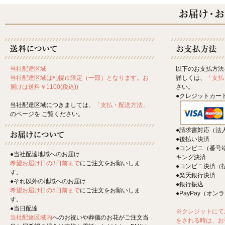
以下のお支払方法
当社配達区域
詳しくは、
「支払
当社配達区域は札幌市限定（一部）となります。お
さい。
届けは送料￥1100(税込))
●クレジットカー
当社配達区域につきましては、
「支払・配送方法」
のページを ご覧ください。
●請求書対応（法
●後払い決済
●コンビニ（番号
●当社配達地域へのお届け
キング決済
希望お届け日の3日前まで
にご注文をお願いしま
●コンビニ決済（
す。
●楽天銀行決済
●それ以外の地域へのお届け
●銀行振込
希望お届け日の5日前まで
にご注文をお願いしま
●PayPay（オ
す。
●当日配達
※クレジットにて
当社配達区域内
へのお祝いや葬儀のお花がご注文当
をされる時は、お