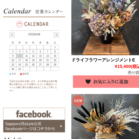
2026/08
日
月
火
水
木
金
土
1
2
3
4
5
6
7
8
9
10
11
12
13
14
15
ドライフラワーアレンジメントE
16
17
18
19
20
21
22
23
24
25
26
27
28
29
¥15,400
(税
30
31
売り切
■
今日
■
定休日
元旦のみお休みを致します。また年始はお花の種
類が大変少ないのでお選びいただいた商品のイメ
ージと大幅に変わる場合があることをご了承くだ
さい。