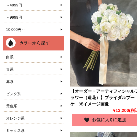
～4999円
～9999円
10,000円～
白系
青系
赤系
【オーダー・アーティフィシャル
ピンク系
ラワー（造花）】ブライダルブー
ケ ※イメージ画像
黄色系
¥13,200
(税
オレンジ系
ミックス系