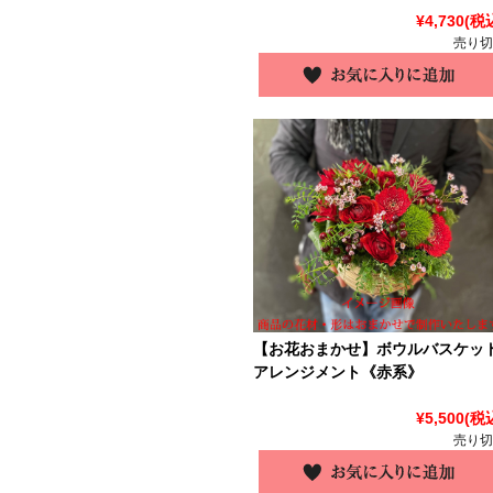
¥4,730
(税
売り切
【お花おまかせ】ボウルバスケッ
アレンジメント《赤系》
¥5,500
(税
売り切