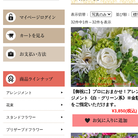
表示切替：
並び順：
32件中1件～32件を表示
【御祝に】プロにおまかせ！アレ
アレンジメント
ジメント《白・グリーン系》※金
をご指定いただけます。
花束
¥3,850
(税込)
スタンドフラワー
プリザーブドフラワー