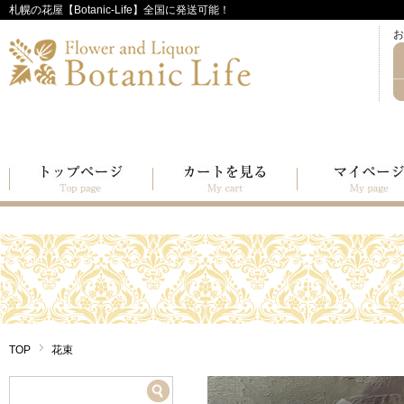
札幌の花屋【Botanic-Life】全国に発送可能！
お
TOP
花束