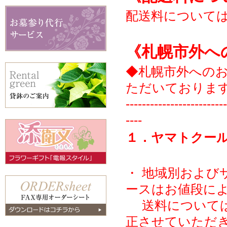
配送料について
《札幌市外へ
◆札幌市外への
ただいておりま
-------------------------
----
１．ヤマトクー
・ 地域別および
ースはお値段に
送料については
正させていただ