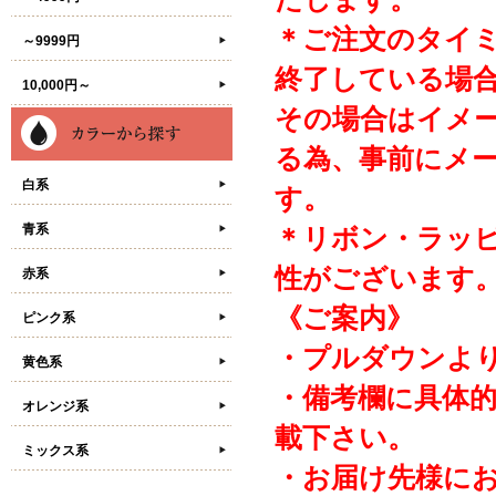
＊ご注文のタイ
～9999円
終了している場
10,000円～
その場合はイメ
る為、事前にメ
白系
す。
青系
＊リボン・ラッ
性がございます
赤系
《ご案内》
ピンク系
・プルダウンよ
黄色系
・備考欄に具体
オレンジ系
載下さい。
ミックス系
・お届け先様に