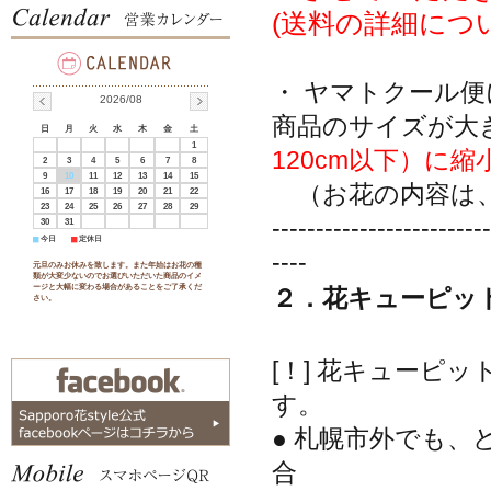
(送料の詳細につ
・ ヤマトクール
2026/08
商品のサイズが大
日
月
火
水
木
金
土
1
120cm以下）に
2
3
4
5
6
7
8
9
10
11
12
13
14
15
（お花の内容は、
16
17
18
19
20
21
22
23
24
25
26
27
28
29
-------------------------
30
31
■
今日
■
定休日
----
元旦のみお休みを致します。また年始はお花の種
類が大変少ないのでお選びいただいた商品のイメ
ージと大幅に変わる場合があることをご了承くだ
２．花キューピッ
さい。
[！] 花キューピ
す。
● 札幌市外でも
合