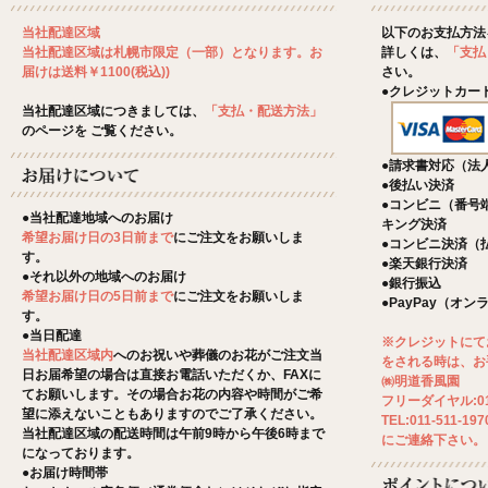
以下のお支払方法
当社配達区域
詳しくは、
「支払
当社配達区域は札幌市限定（一部）となります。お
さい。
届けは送料￥1100(税込))
●クレジットカー
当社配達区域につきましては、
「支払・配送方法」
のページを ご覧ください。
●請求書対応（法
●後払い決済
●コンビニ（番号
●当社配達地域へのお届け
キング決済
希望お届け日の3日前まで
にご注文をお願いしま
●コンビニ決済（
す。
●楽天銀行決済
●それ以外の地域へのお届け
●銀行振込
希望お届け日の5日前まで
にご注文をお願いしま
●PayPay（オ
す。
●当日配達
※クレジットにて
当社配達区域内
へのお祝いや葬儀のお花がご注文当
をされる時は、お
日お届希望の場合は直接お電話いただくか、FAXに
㈱明道香風園
てお願いします。その場合お花の内容や時間がご希
フリーダイヤル:012
望に添えないこともありますのでご了承ください。
TEL:011-511-197
当社配達区域の配送時間は午前9時から午後6時まで
にご連絡下さい。
になっております。
●お届け時間帯