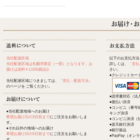
以下のお支払方法
当社配達区域
詳しくは、
「支払
当社配達区域は札幌市限定（一部）となります。お
さい。
届けは送料￥1100(税込))
●クレジットカー
当社配達区域につきましては、
「支払・配送方法」
のページを ご覧ください。
●請求書対応（法
●後払い決済
●コンビニ（番号
●当社配達地域へのお届け
キング決済
希望お届け日の3日前まで
にご注文をお願いしま
●コンビニ決済（
す。
●楽天銀行決済
●それ以外の地域へのお届け
●銀行振込
希望お届け日の5日前まで
にご注文をお願いしま
●PayPay（オ
す。