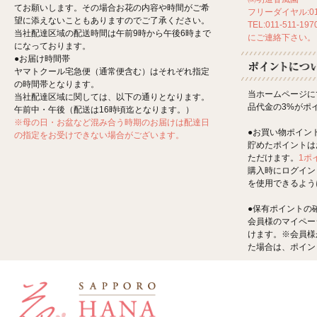
てお願いします。その場合お花の内容や時間がご希
フリーダイヤル:012
望に添えないこともありますのでご了承ください。
TEL:011-511-197
当社配達区域の配送時間は午前9時から午後6時まで
にご連絡下さい。
になっております。
●お届け時間帯
ヤマトクール宅急便（通常便含む）はそれぞれ指定
の時間帯となります。
当ホームページに
当社配達区域に関しては、以下の通りとなります。
品代金の3%がポ
午前中・午後（配送は16時頃迄となります。）
※母の日・お盆など混み合う時期のお届けは配達日
●お買い物ポイン
の指定をお受けできない場合がございます。
貯めたポイントは
ただけます。
1ポ
購入時にログイン
を使用できるよう
●保有ポイントの
会員様のマイペー
けます。※会員様
た場合は、ポイン