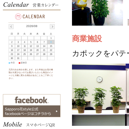
2026/08
日
月
火
水
木
金
土
商業施設
1
2
3
4
5
6
7
8
9
10
11
12
13
14
15
16
17
18
19
20
21
22
カポックをパテ
23
24
25
26
27
28
29
30
31
■
今日
■
定休日
元旦のみお休みを致します。また年始はお花の種
類が大変少ないのでお選びいただいた商品のイメ
ージと大幅に変わる場合があることをご了承くだ
さい。