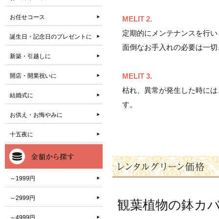
お任せコース
MELIT 2.
定期的にメンテナンスを行い
誕生日・記念日のプレゼントに
面倒なお手入れの必要は一切
新築・引越しに
MELIT 3.
開店・開業祝いに
枯れ、異常が発生した時には
結婚式に
す。
お供え・お悔やみに
十五夜に
～1999円
～2999円
観葉植物の鉢カ
～4999円