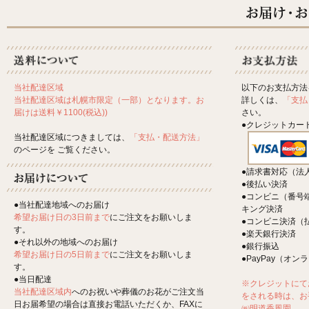
以下のお支払方法
当社配達区域
詳しくは、
「支払
当社配達区域は札幌市限定（一部）となります。お
さい。
届けは送料￥1100(税込))
●クレジットカー
当社配達区域につきましては、
「支払・配送方法」
のページを ご覧ください。
●請求書対応（法
●後払い決済
●コンビニ（番号
●当社配達地域へのお届け
キング決済
希望お届け日の3日前まで
にご注文をお願いしま
●コンビニ決済（
す。
●楽天銀行決済
●それ以外の地域へのお届け
●銀行振込
希望お届け日の5日前まで
にご注文をお願いしま
●PayPay（オ
す。
●当日配達
※クレジットにて
当社配達区域内
へのお祝いや葬儀のお花がご注文当
をされる時は、お
日お届希望の場合は直接お電話いただくか、FAXに
㈱明道香風園