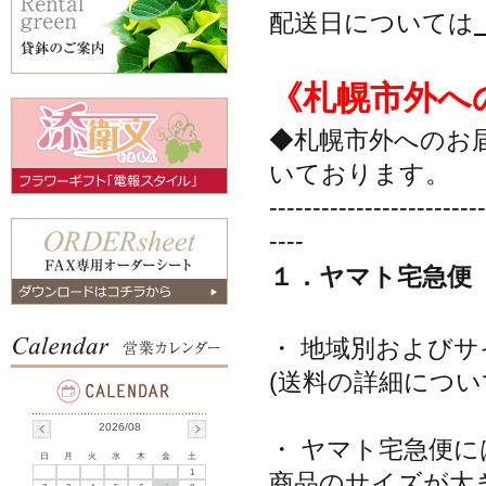
配送日については
《札幌市外へ
◆札幌市外へのお
いております。
-------------------------
----
１．ヤマト宅急便
・ 地域別および
(送料の詳細につい
2026/08
・ ヤマト宅急便
日
月
火
水
木
金
土
1
商品のサイズが大