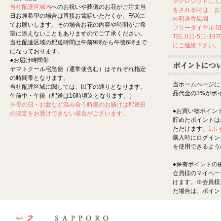
※クレジットにて
当社配達区域内
へのお祝いや葬儀のお花がご注文当
をされる時は、お
日お届希望の場合は直接お電話いただくか、FAXに
㈱明道香風園
てお願いします。その場合お花の内容や時間がご希
フリーダイヤル:012
望に添えないこともありますのでご了承ください。
TEL:011-511-197
当社配達区域の配送時間は午前9時から午後6時まで
にご連絡下さい。
になっております。
●お届け時間帯
ヤマトクール宅急便（通常便含む）はそれぞれ指定
の時間帯となります。
当ホームページに
当社配達区域に関しては、以下の通りとなります。
品代金の3%がポ
午前中・午後（配送は16時頃迄となります。）
※母の日・お盆など混み合う時期のお届けは配達日
●お買い物ポイン
の指定をお受けできない場合がございます。
貯めたポイントは
ただけます。
1ポ
購入時にログイン
を使用できるよう
●保有ポイントの
会員様のマイペー
けます。※会員様
た場合は、ポイン