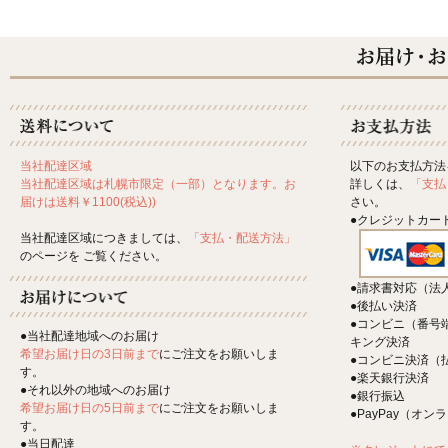
以下のお支払方法
当社配達区域
詳しくは、
「支払
当社配達区域は札幌市限定（一部）となります。お
さい。
届けは送料￥1100(税込))
●クレジットカー
当社配達区域につきましては、
「支払・配送方法」
のページを ご覧ください。
●請求書対応（法
●後払い決済
●コンビニ（番号
●当社配達地域へのお届け
キング決済
希望お届け日の3日前まで
にご注文をお願いしま
●コンビニ決済（
す。
●楽天銀行決済
●それ以外の地域へのお届け
●銀行振込
希望お届け日の5日前まで
にご注文をお願いしま
●PayPay（オ
す。
●当日配達