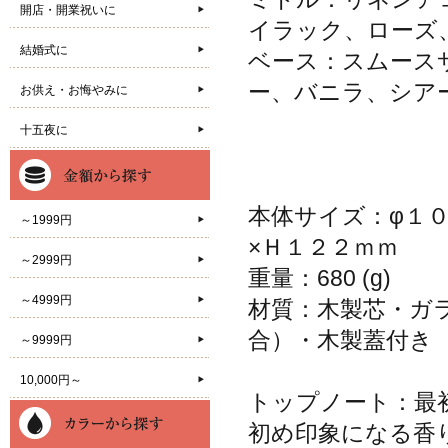
開店・開業祝いに
イラック、ローズ
結婚式に
ベース：スムース
ー、バニラ、シア
お供え・お悔やみに
十五夜に
本体サイズ：φ１
～1999円
×Ｈ１２２ｍｍ
～2999円
重量：680 (g)
～4999円
材質：木製芯・ガ
合）・木製蓋付き
～9999円
10,000円～
トップノート：最
初め印象になる香