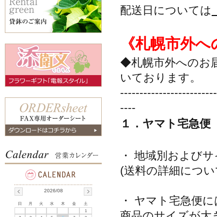
配送日については
《札幌市外へ
◆札幌市外へのお
いております。
-------------------------
----
１．ヤマト宅急便
・ 地域別および
(送料の詳細につい
2026/08
・ ヤマト宅急便
日
月
火
水
木
金
土
1
商品のサイズが大