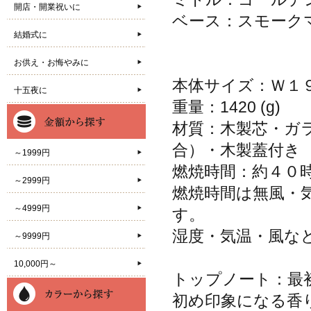
開店・開業祝いに
ベース：スモーク
結婚式に
お供え・お悔やみに
本体サイズ：Ｗ１９
十五夜に
重量：1420 (g)
材質：木製芯・ガ
合）・木製蓋付き
～1999円
燃焼時間：約４０
～2999円
燃焼時間は無風・
～4999円
す。
湿度・気温・風な
～9999円
10,000円～
トップノート：最
初め印象になる香