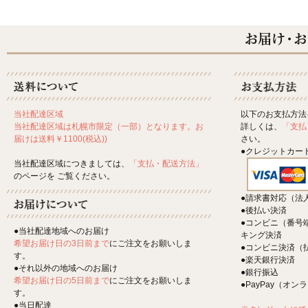
以下のお支払方法
当社配達区域
詳しくは、
「支払
当社配達区域は札幌市限定（一部）となります。お
さい。
届けは送料￥1100(税込))
●クレジットカー
当社配達区域につきましては、
「支払・配送方法」
のページを ご覧ください。
●請求書対応（法
●後払い決済
●コンビニ（番号
●当社配達地域へのお届け
キング決済
希望お届け日の3日前まで
にご注文をお願いしま
●コンビニ決済（
す。
●楽天銀行決済
●それ以外の地域へのお届け
●銀行振込
希望お届け日の5日前まで
にご注文をお願いしま
●PayPay（オ
す。
●当日配達