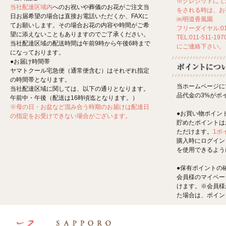
※クレジットにて
当社配達区域内
へのお祝いや葬儀のお花がご注文当
をされる時は、お
日お届希望の場合は直接お電話いただくか、FAXに
㈱明道香風園
てお願いします。その場合お花の内容や時間がご希
フリーダイヤル:012
望に添えないこともありますのでご了承ください。
TEL:011-511-197
当社配達区域の配送時間は午前9時から午後6時まで
にご連絡下さい。
になっております。
●お届け時間帯
ヤマトクール宅急便（通常便含む）はそれぞれ指定
の時間帯となります。
当ホームページに
当社配達区域に関しては、以下の通りとなります。
品代金の3%がポ
午前中・午後（配送は16時頃迄となります。）
※母の日・お盆など混み合う時期のお届けは配達日
●お買い物ポイン
の指定をお受けできない場合がございます。
貯めたポイントは
ただけます。
1ポ
購入時にログイン
を使用できるよう
●保有ポイントの
会員様のマイペー
けます。※会員様
た場合は、ポイン