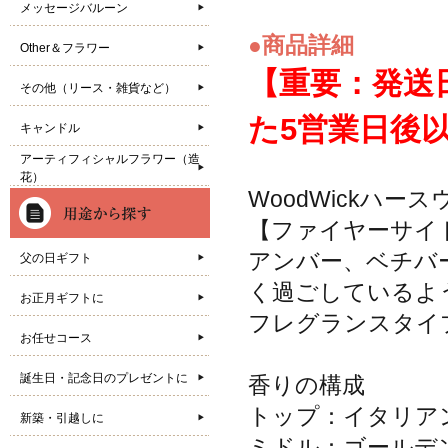
メッセージバルーン
●商品詳細
Other＆フラワー
【重要：発送
その他（リース・雑貨など）
た5営業日後
キャンドル
アーティフィシャルフラワー（造
花）
WoodWickハー
【ファイヤーサイ
アンバー、ベチバ
父の日ギフト
く過ごしているよ
お正月ギフトに
フレグランスタイプ
お任せコース
誕生日・記念日のプレゼントに
香りの構成
トップ：イタリア
新築・引越しに
ミドル：ゴールデ