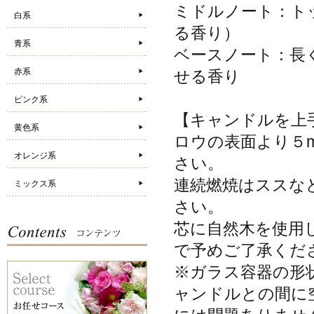
ミドルノート：ト
白系
る香り）
青系
ベースノート：長
赤系
せる香り
ピンク系
【キャンドルを上
黄色系
ロウの表面より５
オレンジ系
さい。
連続燃焼はススな
ミックス系
さい。
芯に自然木を使用
で予めご了承くだ
※ガラス容器の形
ャンドルとの間に