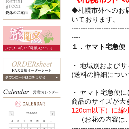
◆札幌市外へのお
いております。
-------------------------
----
１．ヤマト宅急便
・ 地域別および
(送料の詳細につい
・ ヤマト宅急便
商品のサイズが大
120cm以下）に
2026/08
（お花の内容は、
日
月
火
水
木
金
土
1
-------------------------