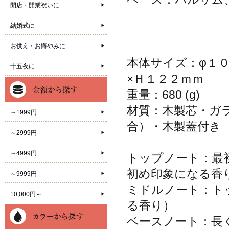
開店・開業祝いに
結婚式に
お供え・お悔やみに
本体サイズ：φ１
十五夜に
×Ｈ１２２ｍｍ
重量：680 (g)
材質：木製芯・ガ
～1999円
合）・木製蓋付き
～2999円
～4999円
トップノート：最
初め印象になる香
～9999円
ミドルノート：ト
10,000円～
る香り）
ベースノート：長