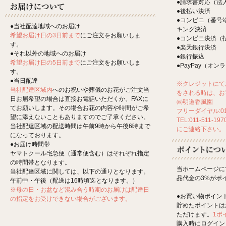
●請求書対応（法
●後払い決済
●コンビニ（番号
●当社配達地域へのお届け
キング決済
希望お届け日の3日前まで
にご注文をお願いしま
●コンビニ決済（
す。
●楽天銀行決済
●それ以外の地域へのお届け
●銀行振込
希望お届け日の5日前まで
にご注文をお願いしま
●PayPay（オ
す。
●当日配達
※クレジットにて
当社配達区域内
へのお祝いや葬儀のお花がご注文当
をされる時は、お
日お届希望の場合は直接お電話いただくか、FAXに
㈱明道香風園
てお願いします。その場合お花の内容や時間がご希
フリーダイヤル:012
望に添えないこともありますのでご了承ください。
TEL:011-511-197
当社配達区域の配送時間は午前9時から午後6時まで
にご連絡下さい。
になっております。
●お届け時間帯
ヤマトクール宅急便（通常便含む）はそれぞれ指定
の時間帯となります。
当ホームページに
当社配達区域に関しては、以下の通りとなります。
品代金の3%がポ
午前中・午後（配送は16時頃迄となります。）
※母の日・お盆など混み合う時期のお届けは配達日
●お買い物ポイン
の指定をお受けできない場合がございます。
貯めたポイントは
ただけます。
1ポ
購入時にログイン