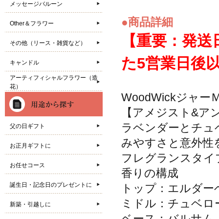
メッセージバルーン
●商品詳細
Other＆フラワー
【重要：発送
その他（リース・雑貨など）
た5営業日後
キャンドル
アーティフィシャルフラワー（造
花）
WoodWickジャ
【アメジスト&ア
ラベンダーとチュ
父の日ギフト
みやすさと意外性
お正月ギフトに
フレグランスタイプ
お任せコース
香りの構成
誕生日・記念日のプレゼントに
トップ：エルダー
ミドル：チュベロ
新築・引越しに
ベース：バルサム