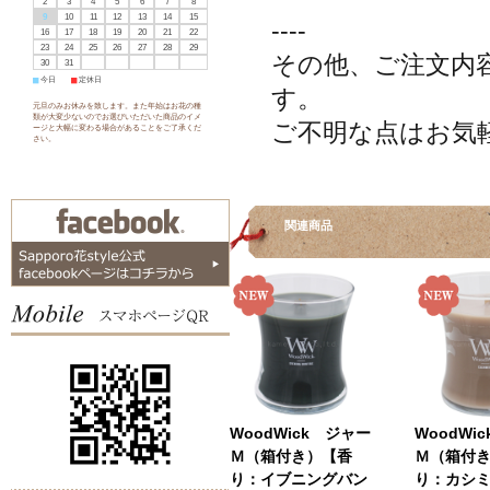
2
3
4
5
6
7
8
9
10
11
12
13
14
15
----
16
17
18
19
20
21
22
23
24
25
26
27
28
29
その他、ご注文内
30
31
■
今日
■
定休日
す。
元旦のみお休みを致します。また年始はお花の種
類が大変少ないのでお選びいただいた商品のイメ
ご不明な点はお気
ージと大幅に変わる場合があることをご了承くだ
さい。
関連商品
WoodWick ジャー
WoodWi
Ｍ（箱付き）【香
Ｍ（箱付
り：イブニングバン
り：カシ