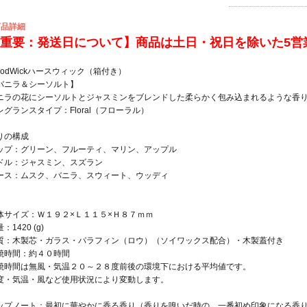
商品詳細
重要：発送日について】商品は土日・祝日を除いた5営
oodWickハースウィック（箱付き）
バニラ＆シーソルト】
ニラの花にシーソルトとジャスミンをブレンドした柔らかく包み込まれるような香
レグランスタイプ：Floral（フローラル）
りの構成
ップ：グリーン、フルーティ、マリン、アップル
ドル：ジャスミン、スズラン
ース：ムスク、バニラ、スウィート、ウッディ
体サイズ：Ｗ１９２×Ｌ１１５×Ｈ８７ｍｍ
：1420 (g)
質：木製芯・ガラス・パラフィン（ロウ）（ソイワックス配合）・木製蓋付き
焼時間：約４０時間
焼時間は無風・気温２０～２８度前後の環境下における平均値です。
度・気温・風など使用状況により変動します。
ップノート：最初に華やかに香る香り（香りを嗅いだ時の、一番初め印象になる香