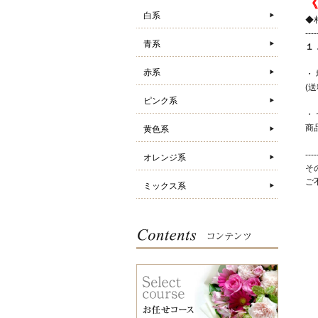
《
白系
◆
----
青系
１
赤系
・
(
ピンク系
・
商
黄色系
（
----
オレンジ系
そ
ご
ミックス系