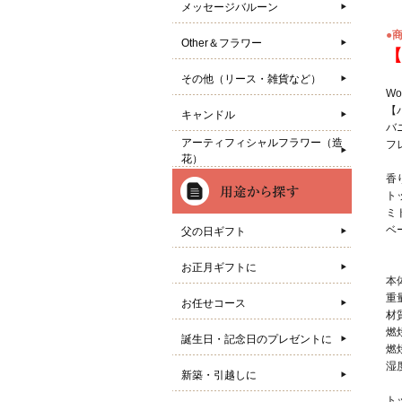
メッセージバルーン
●
Other＆フラワー
【
その他（リース・雑貨など）
W
【
キャンドル
バ
アーティフィシャルフラワー（造
フ
花）
香
ト
ミ
ベ
父の日ギフト
お正月ギフトに
本
重量
お任せコース
材
燃
誕生日・記念日のプレゼントに
燃
湿
新築・引越しに
ト