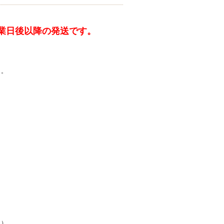
業日後以降の発送です。
り。
り）