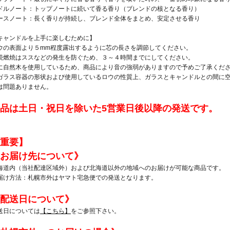
ドルノート：トップノートに続いて香る香り（ブレンドの核となる香り）
ースノート：長く香りが持続し、ブレンド全体をまとめ、安定させる香り
キャンドルを上手に楽しむために】
ウの表面より５mm程度露出するように芯の長さを調節してください。
続燃焼はススなどの発生を防ぐため、３～４時間までにしてください。
に自然木を使用しているため、商品により音の強弱がありますので予めご了承くだ
ガラス容器の形状および使用しているロウの性質上、ガラスとキャンドルとの間に
は問題ありません。
品は土日・祝日を除いた5営業日後以降の発送です。
重要】
お届け先について》
海道内（当社配達区域外）および北海道以外の地域へのお届けが可能な商品です。
届け方法：札幌市外はヤマト宅急便での発送となります。
配送日について》
送日については
【こちら】
をご参照下さい。