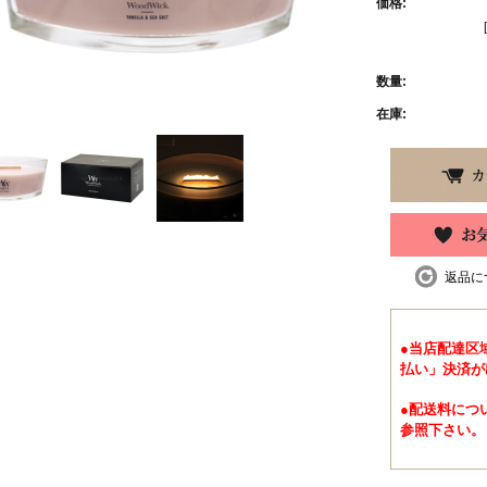
価格:
数量:
在庫:
返品に
●当店配達区
払い」決済が
●配送料につ
参照下さい。