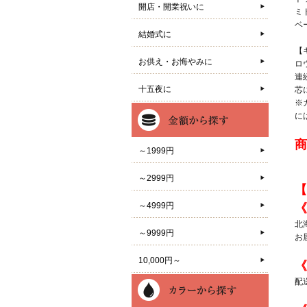
開店・開業祝いに
ミ
ベ
結婚式に
【
お供え・お悔やみに
ロ
連
十五夜に
芯
※
に
商
～1999円
～2999円
【
～4999円
《
北
～9999円
お
10,000円～
《
配