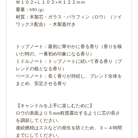
Ｗ１０２×Ｌ１０２×Ｈ１２２ｍｍ
重量：680 (g)
材質：木製芯・ガラス・パラフィン（ロウ）（ソイ
ワックス配合）・木製蓋付き
トップノート：最初に華やかに香る香り（香りを嗅
いだ時の、一番初め印象になる香り）
ミドルノート：トップノートに続いて香る香り（ブ
レンドの核となる香り）
ベースノート：長く香りが持続し、ブレンド全体を
まとめ、安定させる香り
【キャンドルを上手に楽しむために】
ロウの表面より５mm程度露出するように芯の長さ
を調節してください。
連続燃焼はススなどの発生を防ぐため、３～４時間
までにしてください。