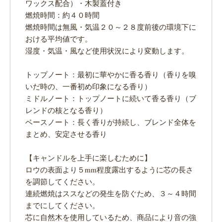
ワックス配合）・木製蓋付き
燃焼時間：約４０時間
燃焼時間は無風・気温２０～２８度前後の環境下に
おける平均値です。
湿度・気温・風など使用状況により変動します。
トップノート：最初に華やかに香る香り（香りを嗅
いだ時の、一番初め印象になる香り）
ミドルノート：トップノートに続いて香る香り（ブ
レンドの核となる香り）
ベースノート：長く香りが持続し、ブレンド全体を
まとめ、安定させる香り
【キャンドルを上手に楽しむために】
ロウの表面より５mm程度露出するように芯の長さ
を調節してください。
連続燃焼はススなどの発生を防ぐため、３～４時間
までにしてください。
芯に自然木を使用しているため、商品により音の強