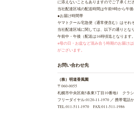
に添えないこともありますのでご了承くだ
当社配達区域の配送時間は午前9時から午後
●お届け時間帯
ヤマトクール宅急便（通常便含む）はそれ
当社配達区域に関しては、以下の通りとな
午前中・午後（配送は16時頃迄となります
※母の日・お盆など混み合う時期のお届け
がございます。
お問い合わせ先
（株）明道香風園
〒060-0055
札幌市中央区南5条東3丁目10番地1 クラ
フリーダイヤル:0120-11-1970 ／ 携帯電話からは
TEL:011-511-1970
FAX:011-511-1986