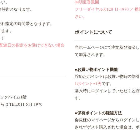
さい。
㈱明道香風園
4時迄となります。
フリーダイヤル:0120-11-1970 ／ 携
さい。
ぞれ指定の時間帯となります。
ります。
ポイントについて
。）
は配達日の指定をお受けできない場合
当ホームページにて注文及び決済し
て加算されます。
●お買い物ポイント機能
貯めたポイントはお買い物時の割引
1ポイント=1円
です。
購入時にログインしていただくと貯
シックハイム1階
す。
 TEL:011-511-1970
●保有ポイントの確認方法
会員様のマイページからログインし
されずゲスト購入された場合は、ポ