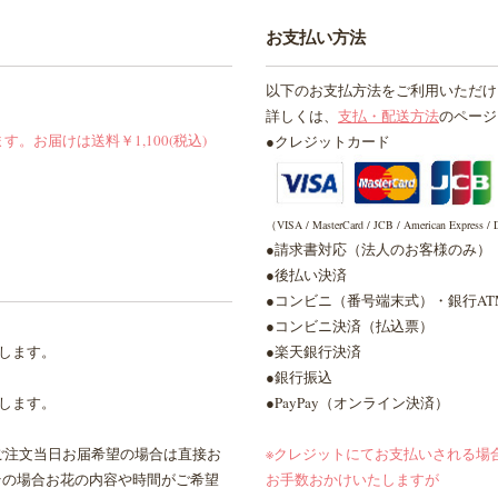
お支払い方法
以下のお支払方法をご利用いただけ
詳しくは、
支払・配送方法
のページ
お届けは送料￥1,100(税込)
●クレジットカード
（VISA / MasterCard / JCB / American Express / D
●請求書対応（法人のお客様のみ）
●後払い決済
●コンビニ（番号端末式）・銀行A
●コンビニ決済（払込票）
します。
●楽天銀行決済
●銀行振込
します。
●PayPay（オンライン決済）
ご注文当日お届希望の場合は直接お
※クレジットにてお支払いされる場
その場合お花の内容や時間がご希望
お手数おかけいたしますが