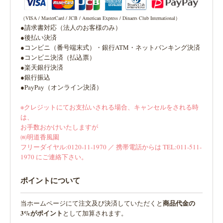
（VISA / MasterCard / JCB / American Express / Dinaers Club International）
●請求書対応（法人のお客様のみ）
●後払い決済
●コンビニ（番号端末式）・銀行ATM・ネットバンキング決済
●コンビニ決済（払込票）
●楽天銀行決済
●銀行振込
●PayPay（オンライン決済）
※クレジットにてお支払いされる場合、キャンセルをされる時
は、
お手数おかけいたしますが
㈱明道香風園
フリーダイヤル:0120-11-1970 ／ 携帯電話からは TEL:011-511-
1970 にご連絡下さい。
ポイントについて
商品代金の
当ホームページにて注文及び決済していただくと
3%がポイント
として加算されます。