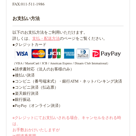
FAX:011-511-1986
お支払い方法
以下のお支払方法をご利用いただけます。
詳しくは、
支払・配送方法
のページをご覧ください。
●クレジットカード
（VISA / MasterCard / JCB / American Express / Dinaers Club International）
●請求書対応（法人のお客様のみ）
●後払い決済
●コンビニ（番号端末式）・銀行ATM・ネットバンキング決済
●コンビニ決済（払込票）
●楽天銀行決済
●銀行振込
●PayPay（オンライン決済）
※クレジットにてお支払いされる場合、キャンセルをされる時
は、
お手数おかけいたしますが
㈱明道香風園