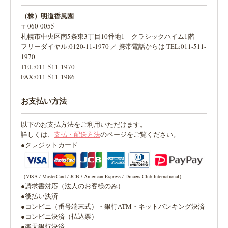
（株）明道香風園
〒060-0055
札幌市中央区南5条東3丁目10番地1 クラシックハイム1階
フリーダイヤル:0120-11-1970 ／ 携帯電話からは TEL:011-511-
1970
TEL:011-511-1970
FAX:011-511-1986
お支払い方法
以下のお支払方法をご利用いただけます。
詳しくは、
支払・配送方法
のページをご覧ください。
●クレジットカード
（VISA / MasterCard / JCB / American Express / Dinaers Club International）
●請求書対応（法人のお客様のみ）
●後払い決済
●コンビニ（番号端末式）・銀行ATM・ネットバンキング決済
●コンビニ決済（払込票）
●楽天銀行決済