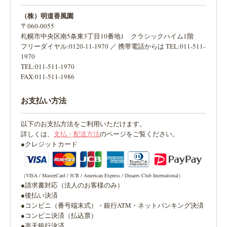
（株）明道香風園
〒060-0055
札幌市中央区南5条東3丁目10番地1 クラシックハイム1階
フリーダイヤル:0120-11-1970 ／ 携帯電話からは TEL:011-511-
1970
TEL:011-511-1970
FAX:011-511-1986
お支払い方法
以下のお支払方法をご利用いただけます。
詳しくは、
支払・配送方法
のページをご覧ください。
●クレジットカード
（VISA / MasterCard / JCB / American Express / Dinaers Club International）
●請求書対応（法人のお客様のみ）
●後払い決済
●コンビニ（番号端末式）・銀行ATM・ネットバンキング決済
●コンビニ決済（払込票）
●楽天銀行決済