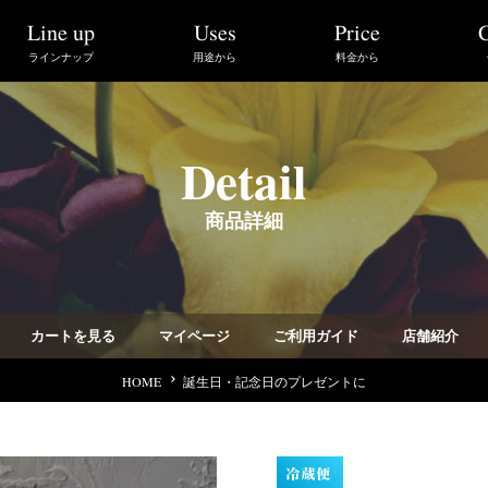
Line up
C
Price
Uses
ラインナップ
用途から
料金から
Detail
商品詳細
カートを見る
ご利用ガイド
マイページ
店舗紹介
HOME
誕生日・記念日のプレゼントに