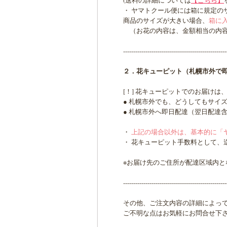
(送料の詳細については
【こちら】
・ ヤマトクール便には箱に規定の
商品のサイズが大きい場合、
箱に
（お花の内容は、金額相当の内容
---------------------------------------------------
２．花キューピット（札幌市外で
[！] 花キューピットでのお届け
● 札幌市外でも、どうしてもサイ
● 札幌市外へ即日配達（翌日配達
・
上記の場合以外は、基本的に「
・ 花キューピット手数料として、
※お届け先のご住所が配達区域内
---------------------------------------------------
その他、ご注文内容の詳細によっ
ご不明な点はお気軽にお問合せ下