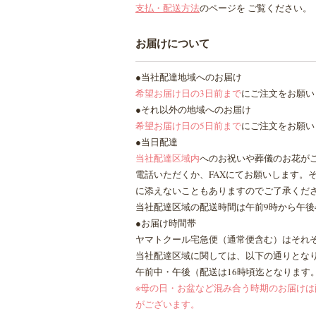
支払・配送方法
のページを ご覧ください。
お届けについて
●当社配達地域へのお届け
希望お届け日の3日前まで
にご注文をお願い
●それ以外の地域へのお届け
希望お届け日の5日前まで
にご注文をお願い
●当日配達
当社配達区域内
へのお祝いや葬儀のお花が
電話いただくか、FAXにてお願いします。
に添えないこともありますのでご了承くだ
当社配達区域の配送時間は午前9時から午後
●お届け時間帯
ヤマトクール宅急便（通常便含む）はそれ
当社配達区域に関しては、以下の通りとな
午前中・午後（配送は16時頃迄となります
※母の日・お盆など混み合う時期のお届け
がございます。