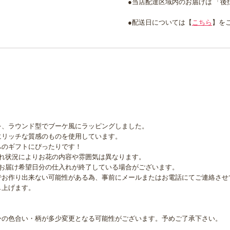
●当店配達区域内のお届けは 「
●配送日については【
こちら
】を
を、ラウンド型でブーケ風にラッピングしました。
にリッチな質感のものを使用しています。
へのギフトにぴったりです！
入れ状況によりお花の内容や雰囲気は異なります。
、お届け希望日分の仕入れが終了している場合がございます。
でお作り出来ない可能性がある為、事前にメールまたはお電話にてご連絡させ
し上げます。
ーの色合い・柄が多少変更となる可能性がございます。予めご了承下さい。