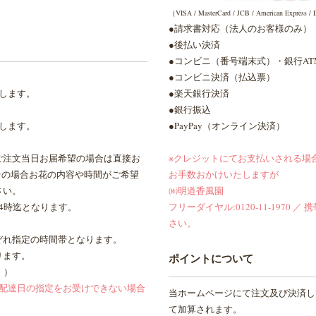
（VISA / MasterCard / JCB / American Express / D
●請求書対応（法人のお客様のみ）
●後払い決済
●コンビニ（番号端末式）・銀行A
●コンビニ決済（払込票）
します。
●楽天銀行決済
●銀行振込
します。
●PayPay（オンライン決済）
ご注文当日お届希望の場合は直接お
※クレジットにてお支払いされる場
その場合お花の内容や時間がご希望
お手数おかけいたしますが
さい。
㈱明道香風園
4時迄となります。
フリーダイヤル:0120-11-1970 ／ 携
さい。
ぞれ指定の時間帯となります。
ります。
ポイントについて
。）
は配達日の指定をお受けできない場合
当ホームページにて注文及び決済し
て加算されます。