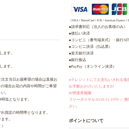
（VISA / MasterCard / JCB / American Express / D
●請求書対応（法人のお客様のみ）
●後払い決済
●コンビニ（番号端末式）・銀行A
●コンビニ決済（払込票）
します。
●楽天銀行決済
●銀行振込
します。
●PayPay（オンライン決済）
ご注文当日お届希望の場合は直接お
※クレジットにてお支払いされる場
その場合お花の内容や時間がご希望
お手数おかけいたしますが
さい。
㈱明道香風園
4時迄となります。
フリーダイヤル:0120-11-1970 ／ 携
さい。
ぞれ指定の時間帯となります。
ります。
ポイントについて
。）