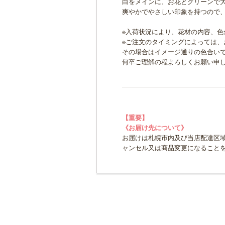
白をメインに、お花とグリーンで
爽やかでやさしい印象を持つので
※入荷状況により、花材の内容、色
※ご注文のタイミングによっては
その場合はイメージ通りの色合い
何卒ご理解の程よろしくお願い申
【重要】
《お届け先について》
お届けは札幌市内及び当店配達区域
ャンセル又は商品変更になること