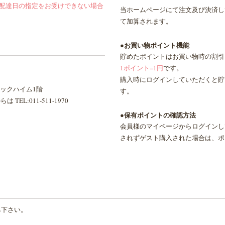
は配達日の指定をお受けできない場合
当ホームページにて注文及び決済し
て加算されます。
●お買い物ポイント機能
貯めたポイントはお買い物時の割引
1ポイント=1円
です。
購入時にログインしていただくと貯
シックハイム1階
す。
 TEL:011-511-1970
●保有ポイントの確認方法
会員様のマイページからログインし
されずゲスト購入された場合は、ポ
み下さい。