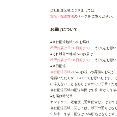
当社配達区域につきましては、
支払・配送方法
のページを ご覧ください。
お届けについて
●当社配達地域へのお届け
希望お届け日の3日前まで
にご注文をお願い
●それ以外の地域へのお届け
希望お届け日の5日前まで
にご注文をお願い
●当日配達
当社配達区域内
へのお祝いや葬儀のお花が
電話いただくか、FAXにてお願いします。
に添えないこともありますのでご了承くだ
当社配達区域の配送時間は午前9時から午後
●お届け時間帯
ヤマトクール宅急便（通常便含む）はそれ
当社配達区域に関しては、以下の通りとな
午前中・午後（配送は16時頃迄となります