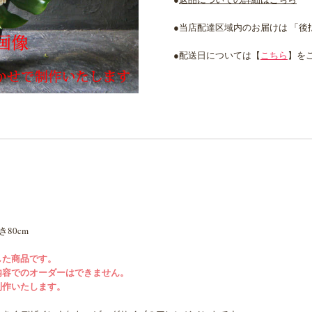
●当店配達区域内のお届けは 「
●配送日については【
こちら
】を
き80cm
した商品です。
内容でのオーダーはできません。
制作いたします。