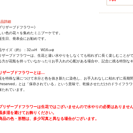
商品詳細
プリザーブドフラワー》
しい色の花々を集めたミニブーケです。
誕生日、発表会にお勧めです。
品サイズ（約）：32㎝H W16㎝φ
リザーブドフラワーは、生花と違い水やりをしなくても枯れずに長く楽しむことが
る方が花瓶を持っていなかったりお手入れの心配がある場合や、記念に残る特別な
リザーブドフラワーとは…
花を特殊な液につけて水分と色を抜き新たに染色し、お手入れなしに枯れずに長期
Preserved」とは「保存されている」という意味で、乾燥させただけのドライフ
保たれています。
プリザーブドフラワーは生花ではございませんので水やりの必要はありませ
温多湿を避けてお飾りください。
商品の色・形態は、多少写真と異なる場合がございます。