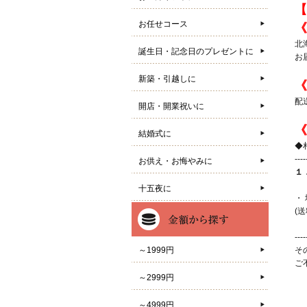
【
お任せコース
《
北
誕生日・記念日のプレゼントに
お
新築・引越しに
《
配
開店・開業祝いに
《
結婚式に
◆
----
お供え・お悔やみに
１
十五夜に
・
(
----
～1999円
そ
ご
～2999円
～4999円