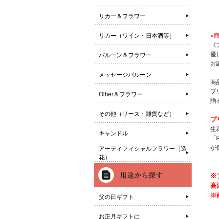
リカー＆フラワー
リカー（ワイン・日本酒等）
●
《
優
バルーン＆フラワー
お
メッセージバルーン
商
プ
Other＆フラワー
贈
その他（リース・雑貨など）
プ
生
キャンドル
「
が
アーティフィシャルフラワー（造
花）
※
高
※
父の日ギフト
お正月ギフトに