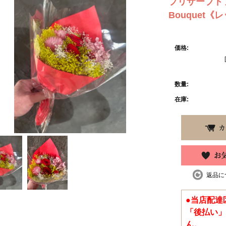
プリザーブドフ
Bouquet《
価格:
数量:
在庫:
返品に
●当店配達
「後払い」
ん。