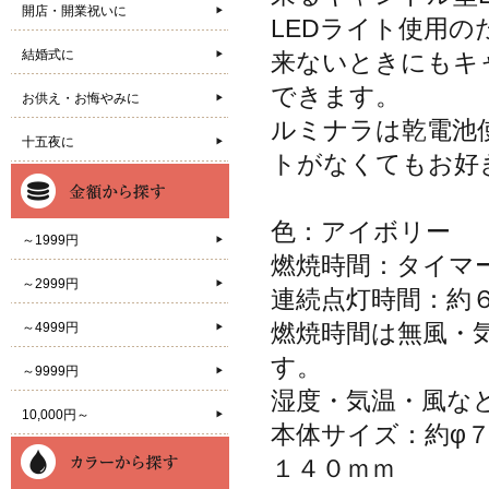
開店・開業祝いに
LEDライト使用
結婚式に
来ないときにもキ
できます。
お供え・お悔やみに
ルミナラは乾電池
十五夜に
トがなくてもお好
色：アイボリー
～1999円
燃焼時間：タイ
～2999円
連続点灯時間：約
燃焼時間は無風・
～4999円
す。
～9999円
湿度・気温・風な
10,000円～
本体サイズ：約φ７
１４０ｍｍ