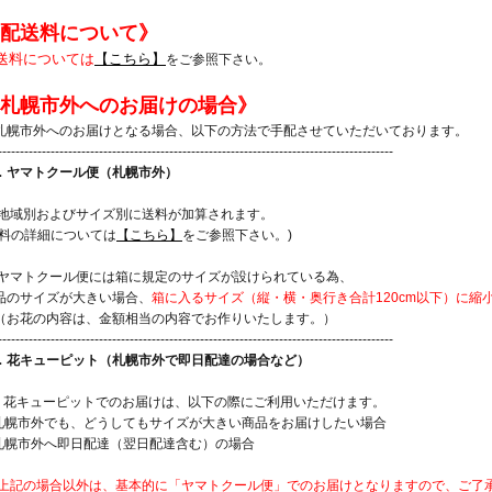
配送料について》
送料については
【こちら】
をご参照下さい。
札幌市外へのお届けの場合》
札幌市外へのお届けとなる場合、以下の方法で手配させていただいております。
------------------------------------------------------------------------------------------
．ヤマトクール便（札幌市外）
 地域別およびサイズ別に送料が加算されます。
送料の詳細については
【こちら】
をご参照下さい。)
 ヤマトクール便には箱に規定のサイズが設けられている為、
品のサイズが大きい場合、
箱に入るサイズ（縦・横・奥行き合計120cm以下）に
お花の内容は、金額相当の内容でお作りいたします。）
------------------------------------------------------------------------------------------
．花キューピット（札幌市外で即日配達の場合など）
！] 花キューピットでのお届けは、以下の際にご利用いただけます。
 札幌市外でも、どうしてもサイズが大きい商品をお届けしたい場合
 札幌市外へ即日配達（翌日配達含む）の場合
上記の場合以外は、基本的に「ヤマトクール便」でのお届けとなりますので、ご了