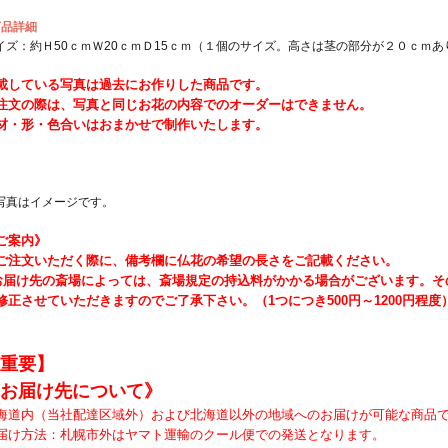
商品詳細
イズ：約Ｈ50ｃｍＷ20ｃｍＤ15ｃｍ（１個のサイズ。高さは茎の部分が２０ｃｍあ
載している写真は過去にお作りした商品です。
注文の際は、写真と同じお花の内容でのオーダーはできません。
材・形・色合いはおまかせで制作いたします。
写真はイメージです。
ご案内》
ご注文いただく際に、備考欄に仏花の希望の長さをご記載ください。
お届け先の斎場によっては、斎場規定の持込料がかかる場合がございます。そ
修正させていただきますのでご了承下さい。（1つにつき500円～1200円程度
重要】
お届け先について》
海道内（当社配達区域外）および北海道以外の地域へのお届けが可能な商品
届け方法：札幌市外はヤマト運輸のクール便での発送となります。