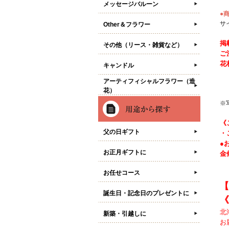
メッセージバルーン
●
サ
Other＆フラワー
掲
その他（リース・雑貨など）
ご
花
キャンドル
アーティフィシャルフラワー（造
花）
※
《
父の日ギフト
・
●
お正月ギフトに
金
お任せコース
【
誕生日・記念日のプレゼントに
《
北
新築・引越しに
お