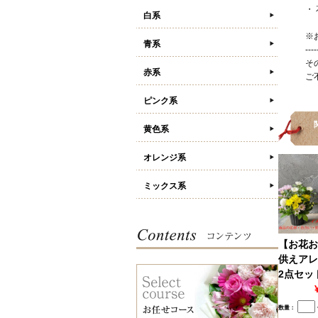
・
白系
※
青系
----
そ
赤系
ご
ピンク系
黄色系
オレンジ系
ミックス系
【お花お
供えアレ
2点セッ
数量：