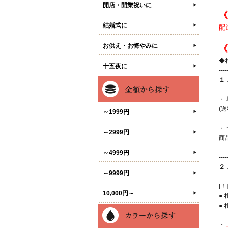
開店・開業祝いに
《
結婚式に
配
お供え・お悔やみに
《
◆
十五夜に
----
１
・
(
～1999円
・
～2999円
商
（
～4999円
----
２
～9999円
[
10,000円～
●
●
・