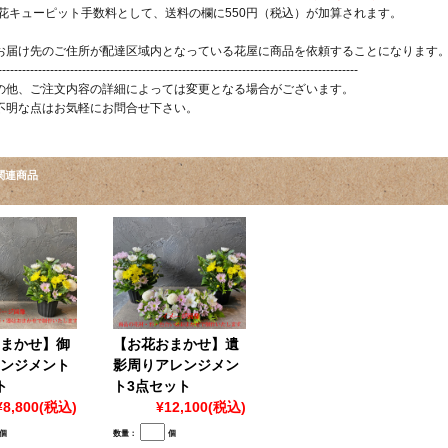
 花キューピット手数料として、送料の欄に550円（税込）が加算されます。
お届け先のご住所が配達区域内となっている花屋に商品を依頼することになります
------------------------------------------------------------------------------------------
の他、ご注文内容の詳細によっては変更となる場合がございます。
不明な点はお気軽にお問合せ下さい。
関連商品
まかせ】御
【お花おまかせ】遺
ンジメント
影周りアレンジメン
ト
ト3点セット
¥8,800
(税込)
¥12,100
(税込)
個
数量：
個