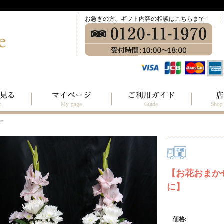
お急ぎの方、ギフト内容の相談はこちらまで
ー
【お花おまか
に】
価格: