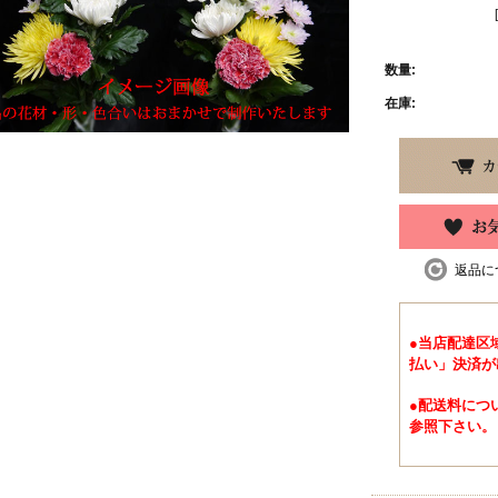
数量:
在庫:
返品に
●当店配達区
払い」決済が
●配送料につ
参照下さい。