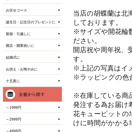
お任せコース
当店の胡蝶蘭は北
しております。
誕生日・記念日のプレゼントに
※サイズや開花輪
新築・引越しに
ださい。
開店・開業祝いに
開店祝や周年祝、
す。
結婚式に
※上記の写真はイ
お供え・お悔やみに
※ラッピングの色
十五夜に
※在庫している商
発注する為お届け
～1999円
花キューピットの
～2999円
けに時間がかかる
～4999円