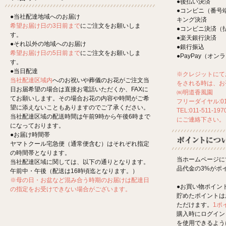
●後払い決済
●コンビニ（番号
●当社配達地域へのお届け
キング決済
希望お届け日の3日前まで
にご注文をお願いしま
●コンビニ決済（
す。
●楽天銀行決済
●それ以外の地域へのお届け
●銀行振込
希望お届け日の5日前まで
にご注文をお願いしま
●PayPay（オ
す。
●当日配達
※クレジットにて
当社配達区域内
へのお祝いや葬儀のお花がご注文当
をされる時は、お
日お届希望の場合は直接お電話いただくか、FAXに
㈱明道香風園
てお願いします。その場合お花の内容や時間がご希
フリーダイヤル:012
望に添えないこともありますのでご了承ください。
TEL:011-511-197
当社配達区域の配送時間は午前9時から午後6時まで
にご連絡下さい。
になっております。
●お届け時間帯
ヤマトクール宅急便（通常便含む）はそれぞれ指定
の時間帯となります。
当ホームページに
当社配達区域に関しては、以下の通りとなります。
品代金の3%がポ
午前中・午後（配送は16時頃迄となります。）
※母の日・お盆など混み合う時期のお届けは配達日
●お買い物ポイン
の指定をお受けできない場合がございます。
貯めたポイントは
ただけます。
1ポ
購入時にログイン
を使用できるよう