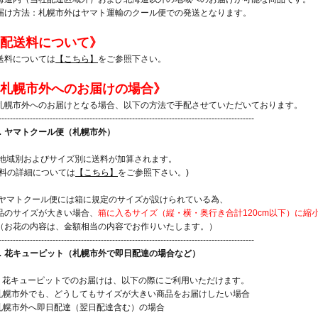
届け方法：札幌市外はヤマト運輸のクール便での発送となります。
配送料について》
送料については
【こちら】
をご参照下さい。
札幌市外へのお届けの場合》
札幌市外へのお届けとなる場合、以下の方法で手配させていただいております。
------------------------------------------------------------------------------------------
．ヤマトクール便（札幌市外）
 地域別およびサイズ別に送料が加算されます。
送料の詳細については
【こちら】
をご参照下さい。)
 ヤマトクール便には箱に規定のサイズが設けられている為、
品のサイズが大きい場合、
箱に入るサイズ（縦・横・奥行き合計120cm以下）に
お花の内容は、金額相当の内容でお作りいたします。）
------------------------------------------------------------------------------------------
．花キューピット（札幌市外で即日配達の場合など）
！] 花キューピットでのお届けは、以下の際にご利用いただけます。
 札幌市外でも、どうしてもサイズが大きい商品をお届けしたい場合
 札幌市外へ即日配達（翌日配達含む）の場合