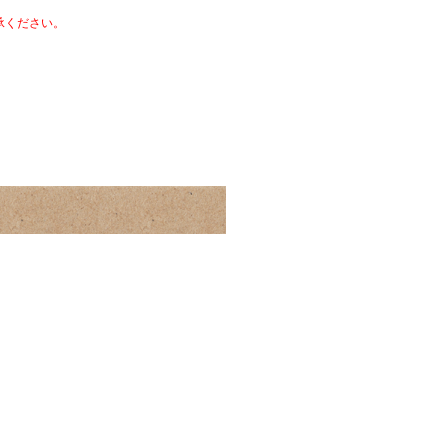
承ください。
。