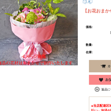
【お花おまか
価格:
数量:
在庫:
返品に
●当店配達区
払い」決済が