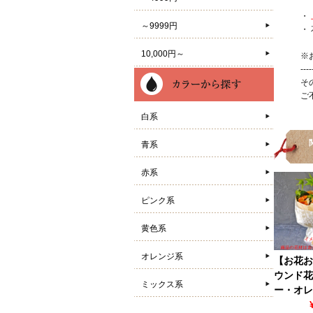
・
～9999円
・
10,000円～
※
----
そ
ご
白系
青系
赤系
ピンク系
黄色系
オレンジ系
【お花お
ウンド花
ミックス系
ー・オレ