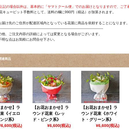
上記の場合以外は、基本的に「ヤマトクール便」でのお届けとなりますので、ご了
 花キューピット手数料として、送料の欄に990円（税込）が加算されます。
お届け先のご住所が配達区域内となっている花屋に商品を依頼することになります
------------------------------------------------------------------------------------------
の他、ご注文内容の詳細によっては変更となる場合がございます。
不明な点はお気軽にお問合せ下さい。
関連商品
まかせ】ラ
【お花おまかせ】ラ
【お花おまかせ】ラ
束《イエロ
ウンド花束《レッ
ウンド花束《ホワイ
ンジ系》
ド・ピンク系》
ト・グリーン系》
¥6,600
(税込)
¥6,600
(税込)
¥6,600
(税込)