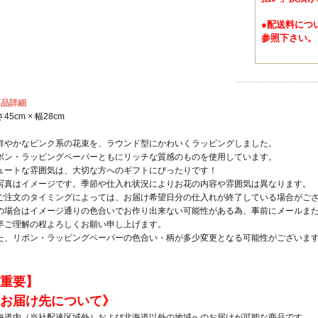
●配送料につ
参照下さい。
商品詳細
45cm × 幅28cm
鮮やかなピンク系の花束を、ラウンド型にかわいくラッピングしました。
ボン・ラッピングペーパーともにリッチな質感のものを使用しています。
ュートな雰囲気は、大切な方へのギフトにぴったりです！
写真はイメージです。季節や仕入れ状況によりお花の内容や雰囲気は異なります。
ご注文のタイミングによっては、お届け希望日分の仕入れが終了している場合がご
の場合はイメージ通りの色合いでお作り出来ない可能性がある為、事前にメールま
卒ご理解の程よろしくお願い申し上げます。
た、リボン・ラッピングペーパーの色合い・柄が多少変更となる可能性がございま
重要】
お届け先について》
海道内（当社配達区域外）および北海道以外の地域へのお届けが可能な商品です。