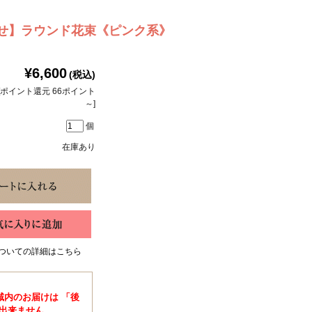
せ】ラウンド花束《ピンク系》
¥6,600
(税込)
[ポイント還元 66ポイント
～]
個
在庫あり
ついての詳細はこちら
域内のお届けは 「後
出来ません。