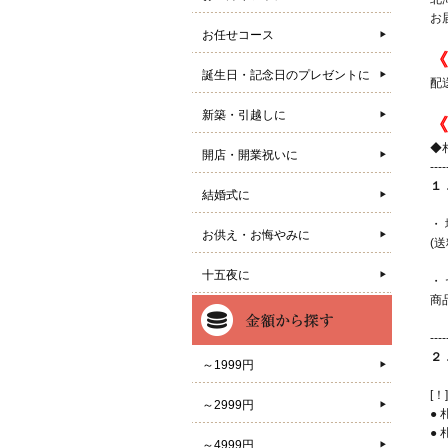
お
お任せコース
《
誕生日・記念日のプレゼントに
配
新築・引越しに
《
◆
開店・開業祝いに
----
１
結婚式に
・
お供え・お悔やみに
(
十五夜に
・
商
（
----
２
～1999円
[
～2999円
●
●
～4999円