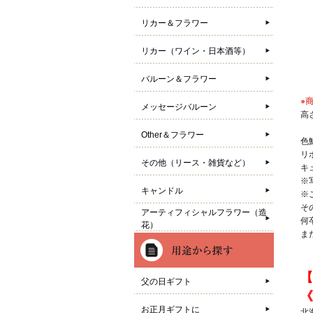
リカー＆フラワー
リカー（ワイン・日本酒等）
バルーン＆フラワー
●
メッセージバルーン
高さ
Other＆フラワー
色
リ
その他（リース・雑貨など）
キ
※
キャンドル
※
そ
アーティフィシャルフラワー（造
何
花）
ま
【
父の日ギフト
《
お正月ギフトに
北