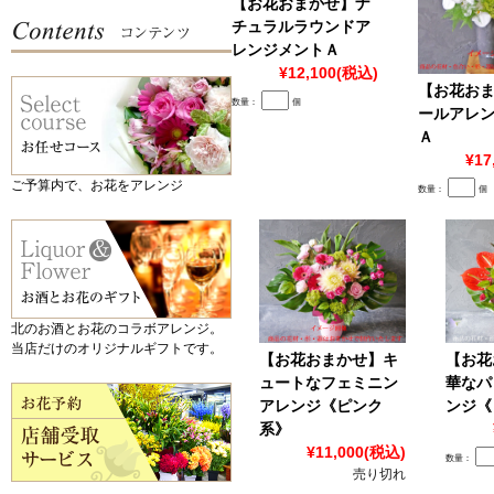
【お花おまかせ】ナ
チュラルラウンドア
レンジメントＡ
¥12,100
(税込)
【お花お
数量：
個
ールアレ
Ａ
¥17
ご予算内で、お花をアレンジ
数量：
個
北のお酒とお花のコラボアレンジ。
当店だけのオリジナルギフトです。
【お花おまかせ】キ
【お花
ュートなフェミニン
華なパ
アレンジ《ピンク
ンジ《
系》
¥11,000
(税込)
数量：
売り切れ