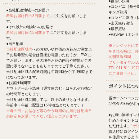
●後払い決済
●コンビニ（番号
●当社配達地域へのお届け
キング決済
希望お届け日の3日前まで
にご注文をお願いしま
●コンビニ決済（
す。
●楽天銀行決済
●それ以外の地域へのお届け
●銀行振込
希望お届け日の5日前まで
にご注文をお願いしま
●PayPay（オ
す。
●当日配達
※クレジットにて
当社配達区域内
へのお祝いや葬儀のお花がご注文当
をされる時は、お
日お届希望の場合は直接お電話いただくか、FAXに
㈱明道香風園
てお願いします。その場合お花の内容や時間がご希
フリーダイヤル:012
望に添えないこともありますのでご了承ください。
TEL:011-511-197
当社配達区域の配送時間は午前9時から午後6時まで
にご連絡下さい。
になっております。
●お届け時間帯
ヤマトクール宅急便（通常便含む）はそれぞれ指定
の時間帯となります。
当ホームページに
当社配達区域に関しては、以下の通りとなります。
品代金の3%がポ
午前中・午後（配送は16時頃迄となります。）
※母の日・お盆など混み合う時期のお届けは配達日
●お買い物ポイン
の指定をお受けできない場合がございます。
貯めたポイントは
ただけます。
1ポ
購入時にログイン
を使用できるよう