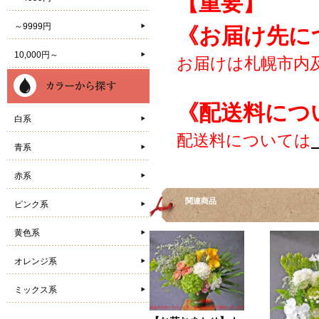
【重要】
～9999円
《お届け先に
10,000円～
お届けは札幌市内
《配送料につ
白系
配送料については
青系
赤系
関連商品
ピンク系
黄色系
オレンジ系
ミックス系