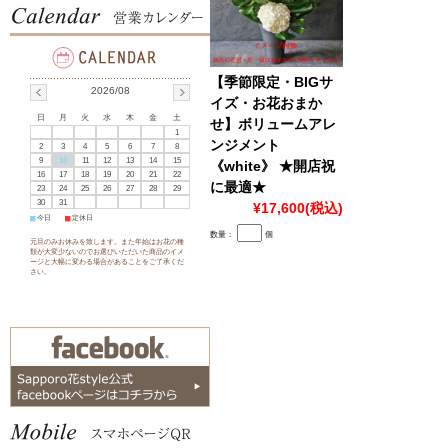
【季節限定・BIGサ
2026/08
イズ・お花おまか
日
月
火
水
木
金
土
せ】ボリュームアレ
1
ンジメント
2
3
4
5
6
7
8
9
10
11
12
13
14
15
《white》 ★開店祝
16
17
18
19
20
21
22
に最適★
23
24
25
26
27
28
29
30
31
¥17,600
(税込)
■
今日
■
定休日
数量：
個
元旦のみお休みを致します。また年始はお花の種
類が大変少ないのでお選びいただいた商品のイメ
ージと大幅に変わる場合があることをご了承くだ
さい。