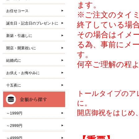
ます。
お任せコース
※ご注文のタイ
終了している場
誕生日・記念日のプレゼントに
その場合はイメ
新築・引越しに
る為、事前にメ
開店・開業祝いに
す。
結婚式に
何卒ご理解の程
お供え・お悔やみに
十五夜に
トールタイプのア
に。
開店御祝をはじめ
～1999円
～2999円
～4999円